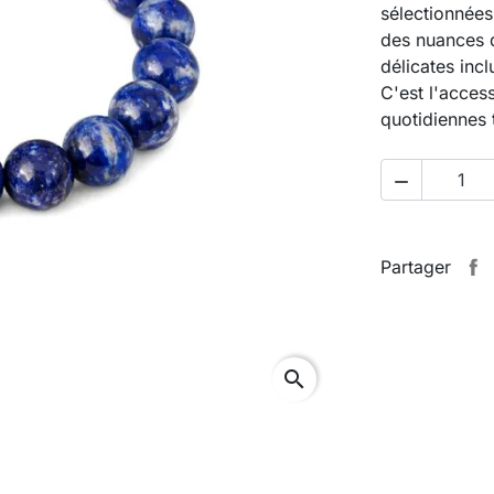
sélectionnées
des nuances 
délicates inc
C'est l'acces
quotidiennes 

Partager
search