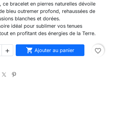
, ce bracelet en pierres naturelles dévoile
de bleu outremer profond, rehaussées de
lusions blanches et dorées.
soire idéal pour sublimer vos tenues
tout en profitant des énergies de la Terre.

Ajouter au panier
favorite_border
