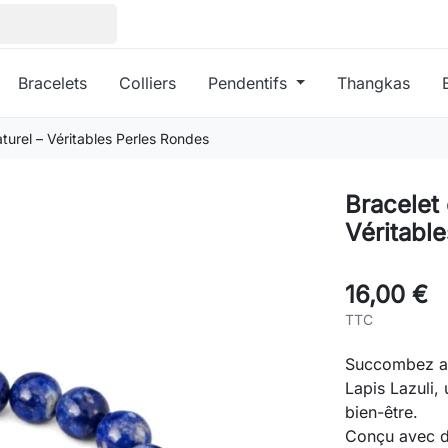
Bracelets
Colliers
Pendentifs
Thangkas
aturel – Véritables Perles Rondes
Bracelet 
Véritabl
16,00 €
TTC
Succombez au
Lapis Lazuli, 
bien-être.
Conçu avec d