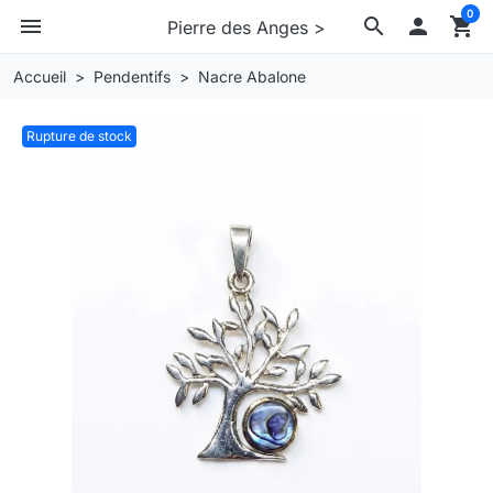
0
menu
search

shopping_cart
Pierre des Anges >
Accueil
Pendentifs
Nacre Abalone
Rupture de stock