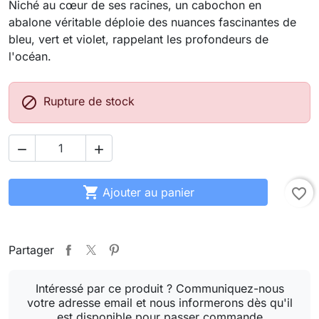
Niché au cœur de ses racines, un cabochon en
abalone véritable déploie des nuances fascinantes de
bleu, vert et violet, rappelant les profondeurs de
l'océan.

Rupture de stock



Ajouter au panier
favorite_border
Partager
Intéressé par ce produit ? Communiquez-nous
votre adresse email et nous informerons dès qu'il
est disponible pour passer commande