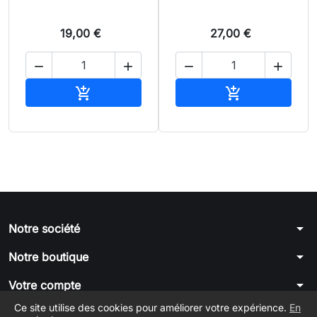
19,00 €
27,00 €




Ajouter au panier
Ajouter au pan


arrow_drop_down
Notre société
arrow_drop_down
Notre boutique
arrow_drop_down
Votre compte
Ce site utilise des cookies pour améliorer votre expérience.
En
arrow_drop_down
Informations