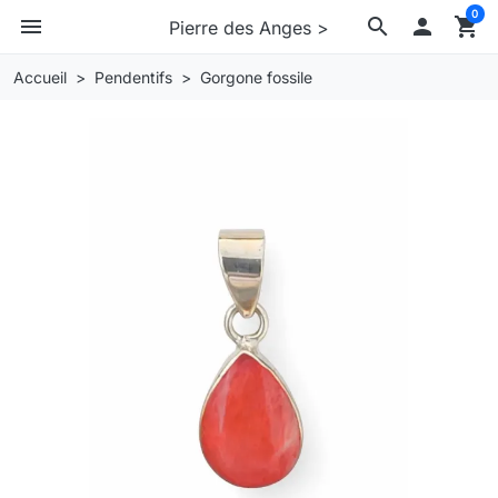
0
menu
search

shopping_cart
Pierre des Anges >
Accueil
Pendentifs
Gorgone fossile