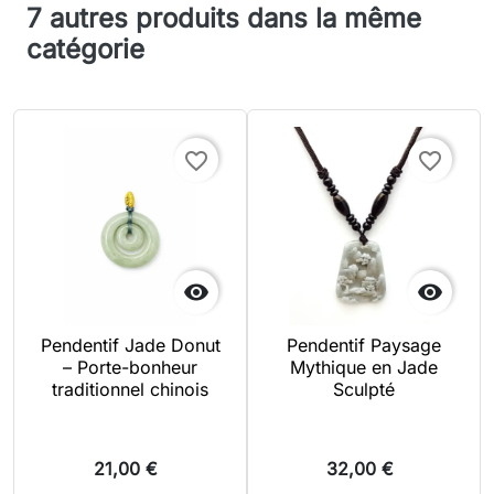
7 autres produits dans la même
catégorie
favorite_border
favorite_border


Pendentif Jade Donut
Pendentif Paysage
– Porte-bonheur
Mythique en Jade
traditionnel chinois
Sculpté
21,00 €
32,00 €