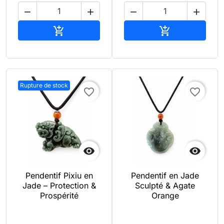




Ajouter au panier
Ajouter au pan


Rupture de stock
favorite_border
favorite_border


Pendentif Pixiu en
Pendentif en Jade
Jade – Protection &
Sculpté & Agate
Prospérité
Orange