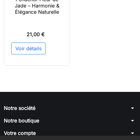
Jade – Harmonie &
Élégance Naturelle
21,00 €
Voir détails
arrow_drop_down
Notre société
arrow_drop_down
Notre boutique
arrow_drop_down
Votre compte