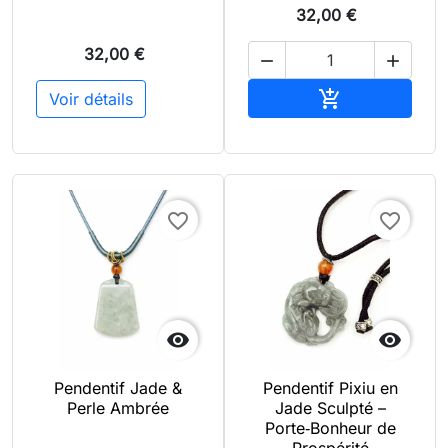
32,00 €
32,00 €


Ajouter au pan

Voir détails
favorite_border
favorite_border


Pendentif Jade &
Pendentif Pixiu en
Perle Ambrée
Jade Sculpté –
Porte‑Bonheur de