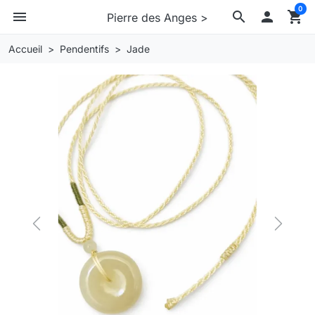
0
menu
search

shopping_cart
Pierre des Anges >
Accueil
Pendentifs
Jade
Previous
Next