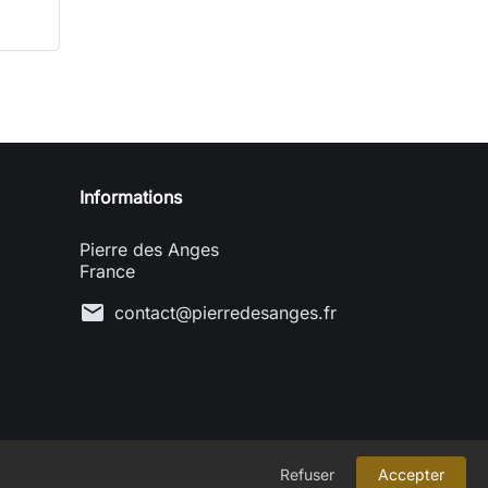
uter au panier
Informations
Pierre des Anges
France
mail
contact@pierredesanges.fr
Refuser
Accepter