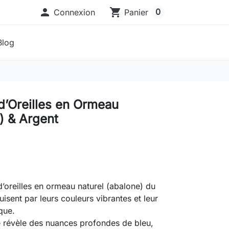

shopping_cart
0
Connexion
Panier
Blog
d’Oreilles en Ormeau
) & Argent
’oreilles en ormeau naturel (abalone) du
isent par leurs couleurs vibrantes et leur
ique.
 révèle des nuances profondes de bleu,