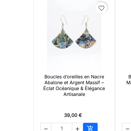
favorite_border
Boucles d’oreilles en Nacre
B

Aperçu rapide
Abalone et Argent Massif –
M
Éclat Océanique & Élégance
Artisanale
39,00 €



