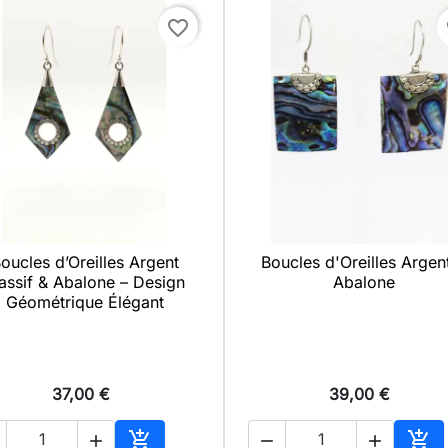
favorite_border
f
oucles d’Oreilles Argent
Boucles d'Oreilles Argen

Aperçu rapide

Aperçu rapide
assif & Abalone – Design
Abalone
Géométrique Élégant
37,00 €
39,00 €




