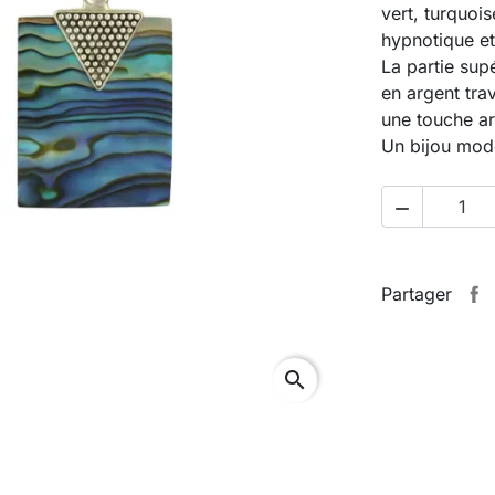
vert, turquois
hypnotique et
La partie sup
en argent tra
une touche ar
Un bijou mode

Partager
search