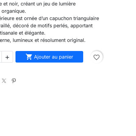
e et noir, créant un jeu de lumière
 organique.
érieure est ornée d’un capuchon triangulaire
vaillé, décoré de motifs perlés, apportant
tisanale et élégante.
rne, lumineux et résolument original.

Ajouter au panier
favorite_border
