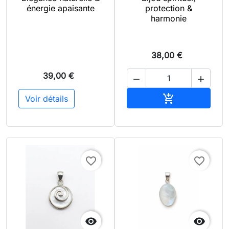
énergie apaisante
protection &
harmonie
38,00 €
39,00 €


Ajouter au pan

Voir détails
favorite_border
favorite_border

