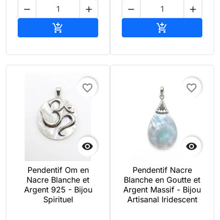




Ajouter au panier
Ajouter au pan


favorite_border
favorite_border


Pendentif Om en
Pendentif Nacre
Nacre Blanche et
Blanche en Goutte et
Argent 925 - Bijou
Argent Massif - Bijou
Spirituel
Artisanal Iridescent