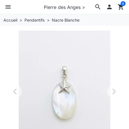
0
menu
search

shopping_cart
Pierre des Anges >
Accueil
Pendentifs
Nacre Blanche
Previous
Next