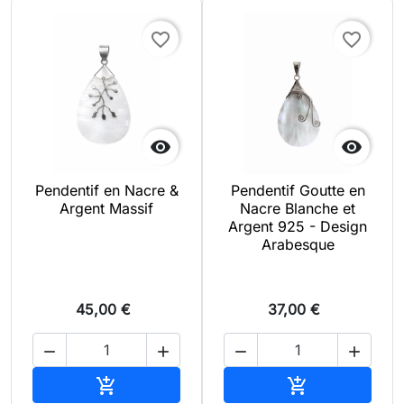
favorite_border
favorite_border


Pendentif en Nacre &
Pendentif Goutte en
Argent Massif
Nacre Blanche et
Argent 925 - Design
Arabesque
45,00 €
37,00 €




Ajouter au panier
Ajouter au pan

