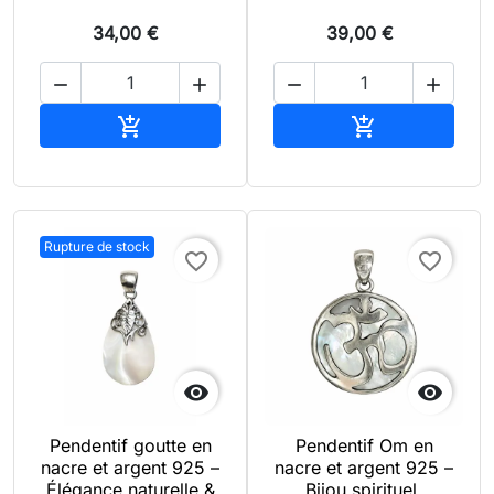
34,00 €
39,00 €




Ajouter au panier
Ajouter au pan


Rupture de stock
favorite_border
favorite_border


Pendentif goutte en
Pendentif Om en
nacre et argent 925 –
nacre et argent 925 –
Élégance naturelle &
Bijou spirituel,