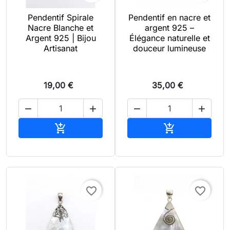
Pendentif Spirale
Pendentif en nacre et
Nacre Blanche et
argent 925 –
Argent 925 | Bijou
Élégance naturelle et
Artisanat
douceur lumineuse
19,00 €
35,00 €




Ajouter au panier
Ajouter au pan


favorite_border
favorite_border