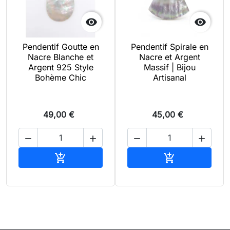


Pendentif Goutte en
Pendentif Spirale en
Nacre Blanche et
Nacre et Argent
Argent 925 Style
Massif | Bijou
Bohème Chic
Artisanal
49,00 €
45,00 €




Ajouter au panier
Ajouter au pan

