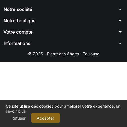
arrow_drop_down
Notre société
arrow_drop_down
Notre boutique
arrow_drop_down
Votre compte
arrow_drop_down
Informations
© 2026 - Pierre des Anges - Toulouse
Ce site utilise des cookies pour améliorer votre expérience.
En
savoir plus
Refuser
Accepter