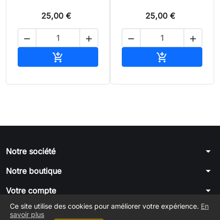
25,00 €
25,00 €




Ajouter au panier
Ajouter au pan


arrow_drop_down
Notre société
arrow_drop_down
Notre boutique
arrow_drop_down
Votre compte
Ce site utilise des cookies pour améliorer votre expérience.
En
arrow_drop_down
Informations
savoir plus