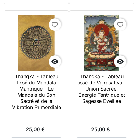
favorite_border
favorite_border


Thangka - Tableau
Thangka - Tableau
tissé du Mandala
tissé de Vajrasattva -
Mantrique – Le
Union Sacrée,
Mandala du Son
Énergie Tantrique et
Sacré et de la
Sagesse Éveillée
Vibration Primordiale
25,00 €
25,00 €