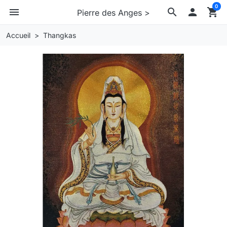
0
menu
search

shopping_cart
Pierre des Anges >
Accueil
Thangkas