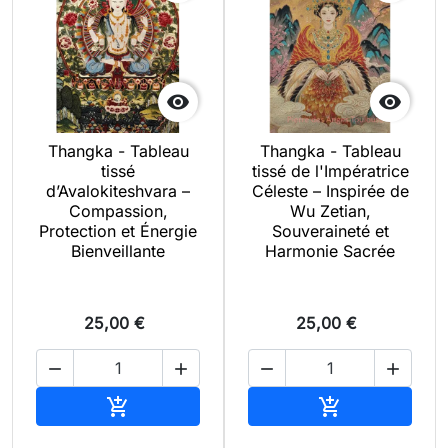


Thangka - Tableau
Thangka - Tableau
tissé
tissé de l'Impératrice
d’Avalokiteshvara –
Céleste – Inspirée de
Compassion,
Wu Zetian,
Protection et Énergie
Souveraineté et
Bienveillante
Harmonie Sacrée
25,00 €
25,00 €




Ajouter au panier
Ajouter au pan

