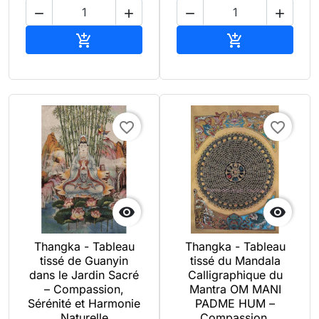




Ajouter au panier
Ajouter au pan


favorite_border
favorite_border


Thangka - Tableau
Thangka - Tableau
tissé de Guanyin
tissé du Mandala
dans le Jardin Sacré
Calligraphique du
– Compassion,
Mantra OM MANI
Sérénité et Harmonie
PADME HUM –
Naturelle
Compassion,