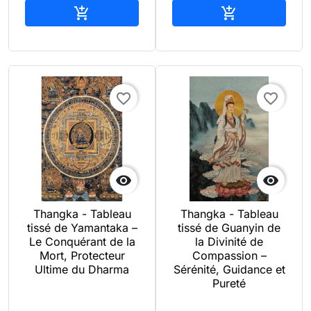
Ajouter au panier
Ajouter au pan


favorite_border
favorite_border


Thangka - Tableau
Thangka - Tableau
tissé de Yamantaka –
tissé de Guanyin de
Le Conquérant de la
la Divinité de
Mort, Protecteur
Compassion –
Ultime du Dharma
Sérénité, Guidance et
Pureté