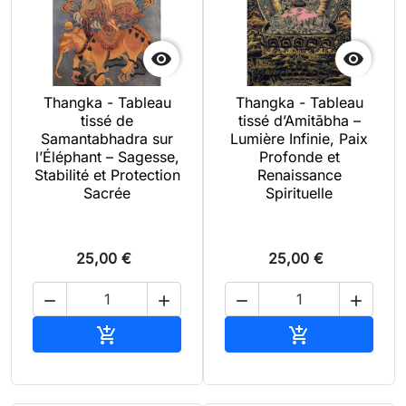


Thangka - Tableau
Thangka - Tableau
tissé de
tissé d’Amitābha –
Samantabhadra sur
Lumière Infinie, Paix
l’Éléphant – Sagesse,
Profonde et
Stabilité et Protection
Renaissance
Sacrée
Spirituelle
25,00 €
25,00 €




Ajouter au panier
Ajouter au pan

