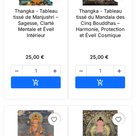
Thangka - Tableau
Thangka - Tableau
tissé de Manjushri –
tissé du Mandala des
Sagesse, Clarté
Cinq Bouddhas –
Mentale et Éveil
Harmonie, Protection
Intérieur
et Éveil Cosmique
25,00 €
25,00 €




Ajouter au panier
Ajouter au pan


favorite_border
favorite_border