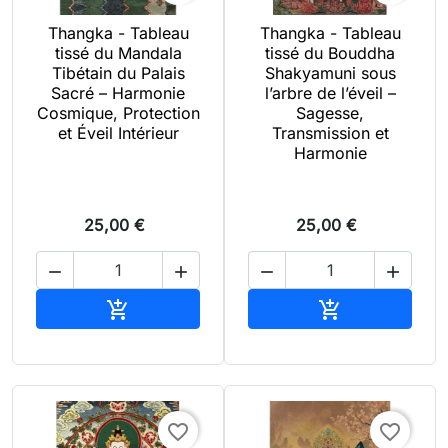
Thangka - Tableau
Thangka - Tableau
tissé du Mandala
tissé du Bouddha
Tibétain du Palais
Shakyamuni sous
Sacré – Harmonie
l’arbre de l’éveil –
Cosmique, Protection
Sagesse,
et Éveil Intérieur
Transmission et
Harmonie
25,00 €
25,00 €




Ajouter au panier
Ajouter au pan


favorite_border
favorite_border