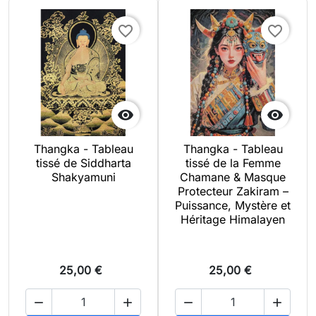
favorite_border
favorite_border


Thangka - Tableau
Thangka - Tableau
tissé de Siddharta
tissé de la Femme
Shakyamuni
Chamane & Masque
Protecteur Zakiram –
Puissance, Mystère et
Héritage Himalayen
25,00 €
25,00 €



