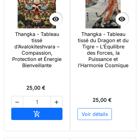


Thangka - Tableau
Thangka - Tableau
tissé
tissé du Dragon et du
d’Avalokiteshvara –
Tigre – L’Équilibre
Compassion,
des Forces, la
Protection et Énergie
Puissance et
Bienveillante
l’Harmonie Cosmique
25,00 €
25,00 €


Ajouter au panier

Voir détails