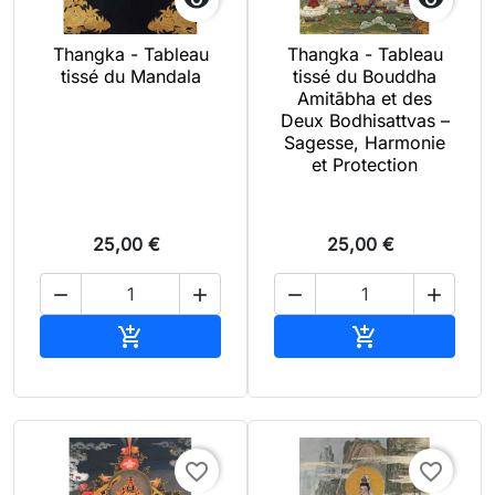


Thangka - Tableau
Thangka - Tableau
tissé du Mandala
tissé du Bouddha
Amitābha et des
Deux Bodhisattvas –
Sagesse, Harmonie
et Protection
25,00 €
25,00 €




Ajouter au panier
Ajouter au pan


favorite_border
favorite_border