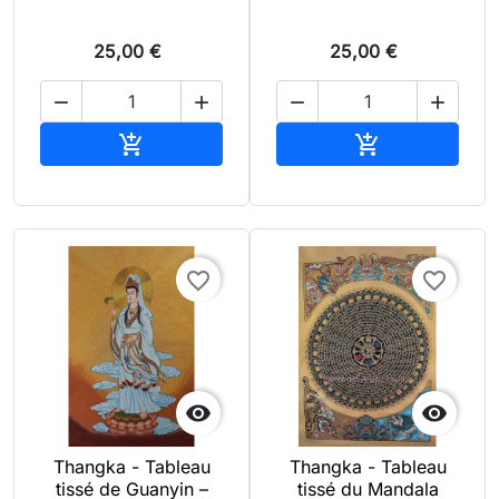
25,00 €
25,00 €




Ajouter au panier
Ajouter au pan


favorite_border
favorite_border


Thangka - Tableau
Thangka - Tableau
tissé de Guanyin –
tissé du Mandala