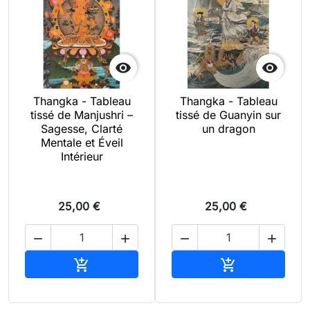


Thangka - Tableau
Thangka - Tableau
tissé de Manjushri –
tissé de Guanyin sur
Sagesse, Clarté
un dragon
Mentale et Éveil
Intérieur
25,00 €
25,00 €




Ajouter au panier
Ajouter au pan

