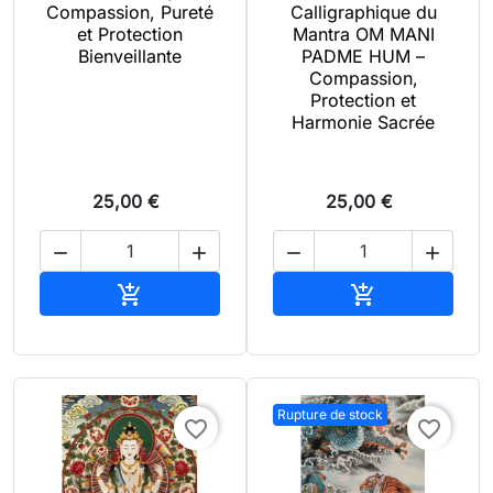
Compassion, Pureté
Calligraphique du
et Protection
Mantra OM MANI
Bienveillante
PADME HUM –
Compassion,
Protection et
Harmonie Sacrée
25,00 €
25,00 €




Ajouter au panier
Ajouter au pan


Rupture de stock
favorite_border
favorite_border