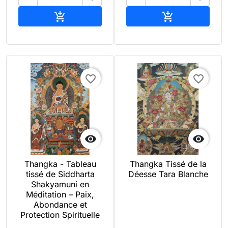
Ajouter au panier
Ajouter au pan


favorite_border
favorite_border


Thangka - Tableau
Thangka Tissé de la
tissé de Siddharta
Déesse Tara Blanche
Shakyamuni en
Méditation – Paix,
Abondance et
Protection Spirituelle