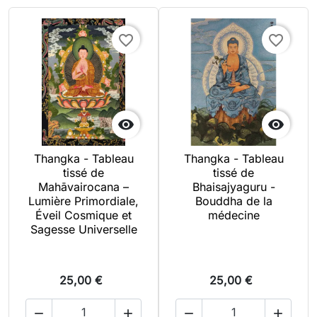
favorite_border
favorite_border


Thangka - Tableau
Thangka - Tableau
tissé de
tissé de
Mahāvairocana –
Bhaisajyaguru -
Lumière Primordiale,
Bouddha de la
Éveil Cosmique et
médecine
Sagesse Universelle
25,00 €
25,00 €



