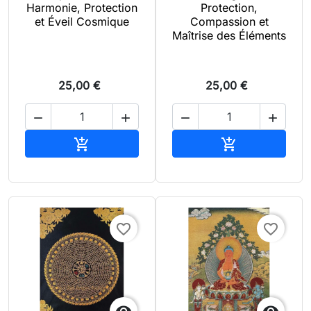
Harmonie, Protection
Protection,
et Éveil Cosmique
Compassion et
Maîtrise des Éléments
25,00 €
25,00 €




Ajouter au panier
Ajouter au pan


favorite_border
favorite_border