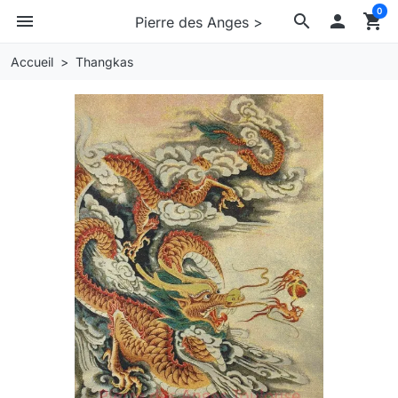
0
menu
search

shopping_cart
Pierre des Anges >
Accueil
Thangkas