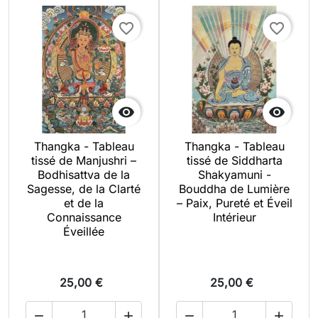
favorite_border
favorite_border


Thangka - Tableau
Thangka - Tableau
tissé de Manjushri –
tissé de Siddharta
Bodhisattva de la
Shakyamuni -
Sagesse, de la Clarté
Bouddha de Lumière
et de la
– Paix, Pureté et Éveil
Connaissance
Intérieur
Éveillée
25,00 €
25,00 €



