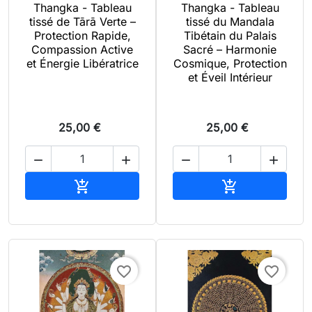
Thangka - Tableau
Thangka - Tableau
tissé de Tārā Verte –
tissé du Mandala
Protection Rapide,
Tibétain du Palais
Compassion Active
Sacré – Harmonie
et Énergie Libératrice
Cosmique, Protection
et Éveil Intérieur
25,00 €
25,00 €




Ajouter au panier
Ajouter au pan


favorite_border
favorite_border