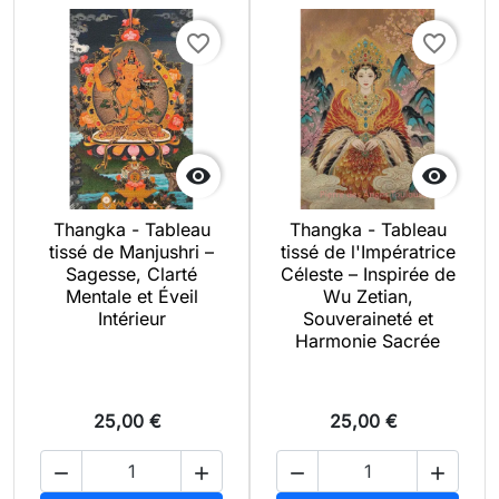
favorite_border
favorite_border


Thangka - Tableau
Thangka - Tableau
tissé de Manjushri –
tissé de l'Impératrice
Sagesse, Clarté
Céleste – Inspirée de
Mentale et Éveil
Wu Zetian,
Intérieur
Souveraineté et
Harmonie Sacrée
25,00 €
25,00 €



