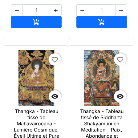




Ajouter au panier
Ajouter au pan


favorite_border
favorite_border


Thangka - Tableau
Thangka - Tableau
tissé de
tissé de Siddharta
Mahāvairocana –
Shakyamuni en
Lumière Cosmique,
Méditation – Paix,
Éveil Ultime et Pure
Abondance et