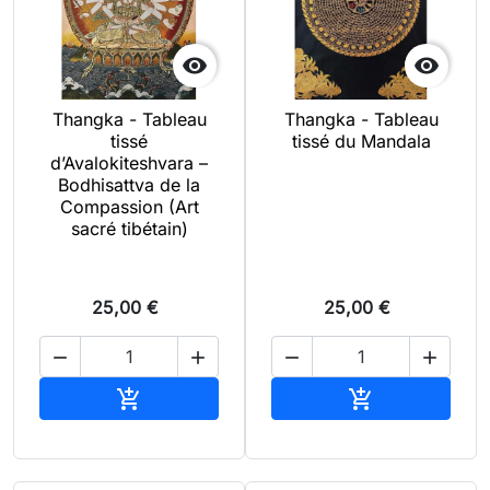


Thangka - Tableau
Thangka - Tableau
tissé
tissé du Mandala
d’Avalokiteshvara –
Bodhisattva de la
Compassion (Art
sacré tibétain)
25,00 €
25,00 €




Ajouter au panier
Ajouter au pan

