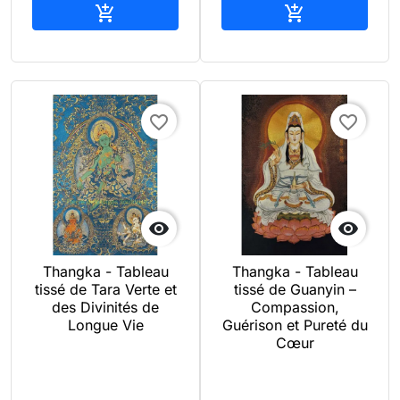
Ajouter au panier
Ajouter au pan


favorite_border
favorite_border


Thangka - Tableau
Thangka - Tableau
tissé de Tara Verte et
tissé de Guanyin –
des Divinités de
Compassion,
Longue Vie
Guérison et Pureté du
Cœur