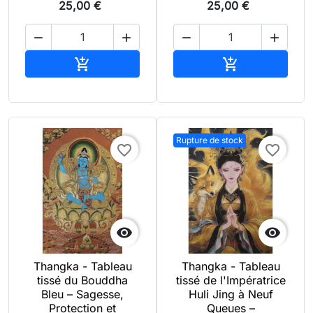
25,00 €
25,00 €




Ajouter au panier
Ajouter au pan


Rupture de stock
favorite_border
favorite_border


Thangka - Tableau
Thangka - Tableau
tissé du Bouddha
tissé de l'Impératrice
Bleu – Sagesse,
Huli Jing à Neuf
Protection et
Queues –