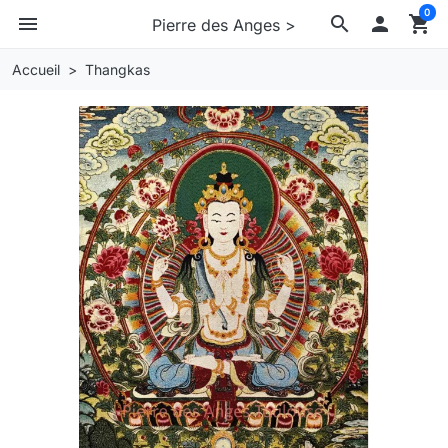
0
menu
search

shopping_cart
Pierre des Anges >
Accueil
Thangkas