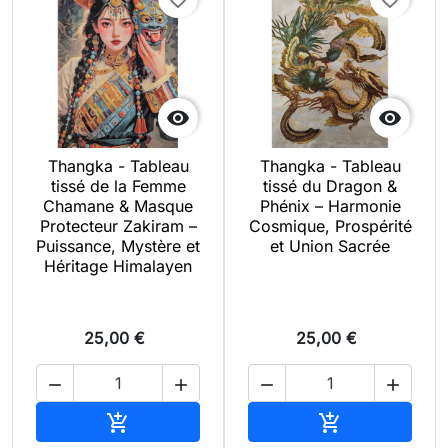


Thangka - Tableau
Thangka - Tableau
tissé de la Femme
tissé du Dragon &
Chamane & Masque
Phénix – Harmonie
Protecteur Zakiram –
Cosmique, Prospérité
Puissance, Mystère et
et Union Sacrée
Héritage Himalayen
25,00 €
25,00 €




Ajouter au panier
Ajouter au pan

