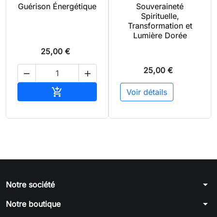
Guérison Énergétique
Souveraineté
Spirituelle,
Transformation et
Lumière Dorée
25,00 €
25,00 €


Ajouter au panier

Voir détails
arrow_drop_down
Notre société
arrow_drop_down
Notre boutique