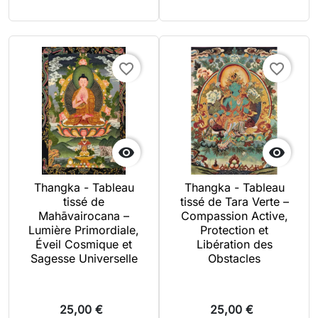
favorite_border
favorite_border


Thangka - Tableau
Thangka - Tableau
tissé de
tissé de Tara Verte –
Mahāvairocana –
Compassion Active,
Lumière Primordiale,
Protection et
Éveil Cosmique et
Libération des
Sagesse Universelle
Obstacles
25,00 €
25,00 €