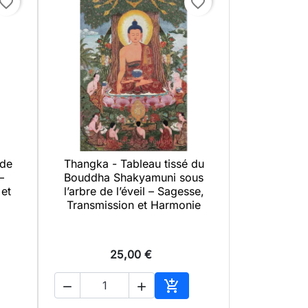
avorite_border
favorite_border
 de
Thangka - Tableau tissé du

Aperçu rapide
–
Bouddha Shakyamuni sous
et
l’arbre de l’éveil – Sagesse,
Transmission et Harmonie
25,00 €



uter au panier
Ajouter au panier