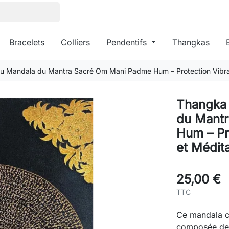
Bracelets
Colliers
Pendentifs
Thangkas
du Mandala du Mantra Sacré Om Mani Padme Hum – Protection Vibrat
Thangka 
du Mant
Hum – Pr
et Médit
25,00 €
TTC
Ce mandala c
composée de m