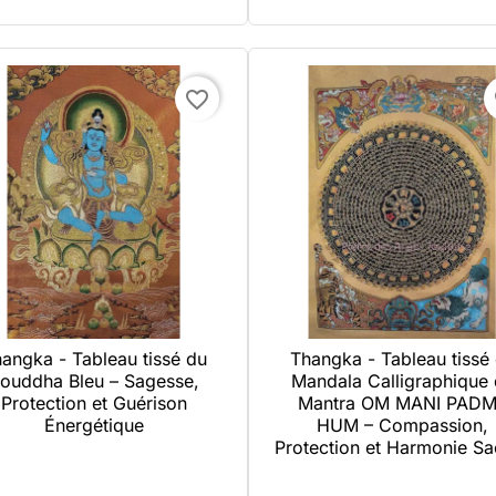
favorite_border
f
angka - Tableau tissé du
Thangka - Tableau tissé

Aperçu rapide

Aperçu rapide
ouddha Bleu – Sagesse,
Mandala Calligraphique
Protection et Guérison
Mantra OM MANI PAD
Énergétique
HUM – Compassion,
Protection et Harmonie Sa