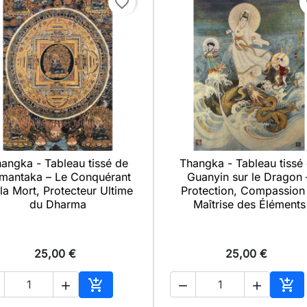
favorite_border
f
angka - Tableau tissé de
Thangka - Tableau tissé

Aperçu rapide

Aperçu rapide
mantaka – Le Conquérant
Guanyin sur le Dragon 
la Mort, Protecteur Ultime
Protection, Compassion 
du Dharma
Maîtrise des Éléments
25,00 €
25,00 €





Ajouter au panier
Ajo