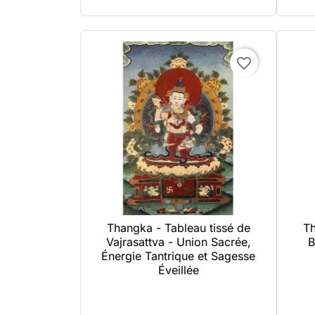
favorite_border
Thangka - Tableau tissé de
Th

Aperçu rapide
Vajrasattva - Union Sacrée,
B
Énergie Tantrique et Sagesse
Éveillée