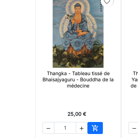
favorite_border
Thangka - Tableau tissé de
Th

Aperçu rapide
Bhaisajyaguru - Bouddha de la
Ya
médecine
de 
25,00 €




Ajouter au panier