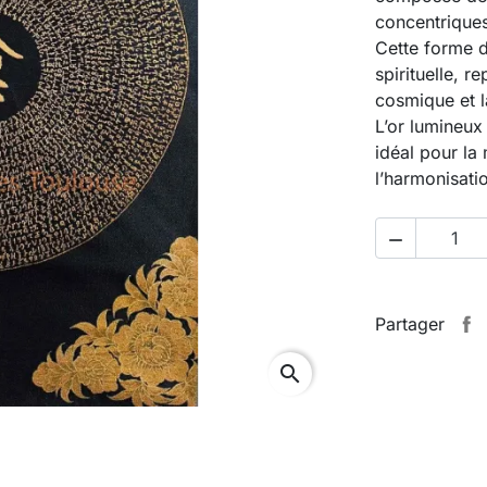
concentriques
Cette forme d
spirituelle, r
cosmique et la
L’or lumineux
idéal pour la 
l’harmonisati

Partager
search