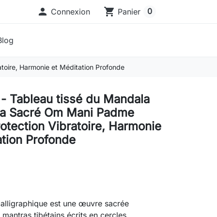

shopping_cart
0
Connexion
Panier
Blog
oire, Harmonie et Méditation Profonde
- Tableau tissé du Mandala
ra Sacré Om Mani Padme
otection Vibratoire, Harmonie
ation Profonde
alligraphique est une œuvre sacrée
antras tibétains écrits en cercles