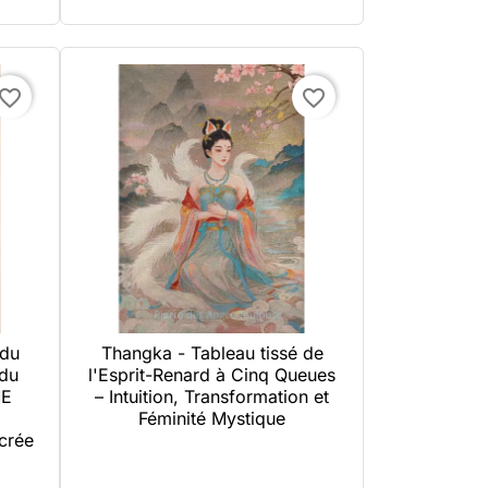
avorite_border
favorite_border
 du
Thangka - Tableau tissé de

Aperçu rapide
 du
l'Esprit-Renard à Cinq Queues
ME
– Intuition, Transformation et
Féminité Mystique
crée