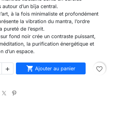
 autour d’un bīja central.
’art, à la fois minimaliste et profondément
eprésente la vibration du mantra, l’ordre
 pureté de l’esprit.
 sur fond noir crée un contraste puissant,
méditation, la purification énergétique et
on d’un espace.

Ajouter au panier
favorite_border
