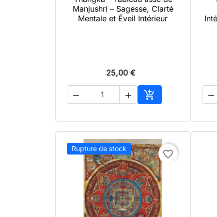

Aperçu rapide
Manjushri – Sagesse, Clarté
Mentale et Éveil Intérieur
Int
25,00 €




Ajouter au panier
Rupture de stock
favorite_border