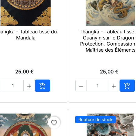
angka - Tableau tissé du
Thangka - Tableau tissé

Aperçu rapide

Aperçu rapide
Mandala
Guanyin sur le Dragon 
Protection, Compassion 
Maîtrise des Éléments
25,00 €
25,00 €





Ajouter au panier
Ajo
Rupture de stock
favorite_border
f