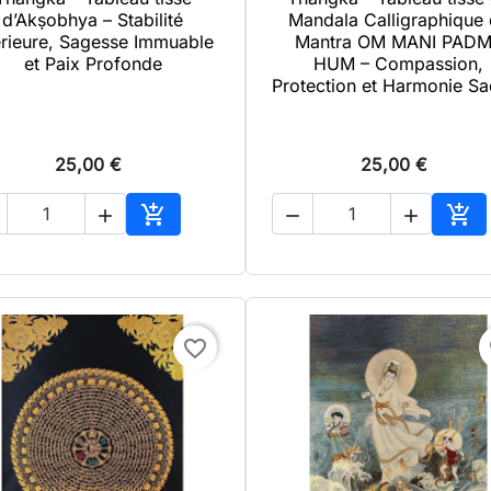

Aperçu rapide

Aperçu rapide
d’Akṣobhya – Stabilité
Mandala Calligraphique
érieure, Sagesse Immuable
Mantra OM MANI PAD
et Paix Profonde
HUM – Compassion,
Protection et Harmonie Sa
25,00 €
25,00 €





Ajouter au panier
Ajo
favorite_border
f