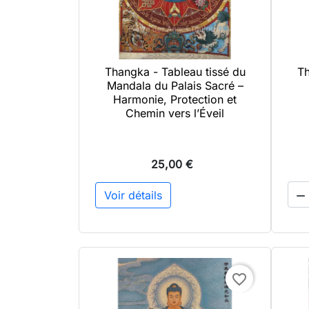
Thangka - Tableau tissé du
Th

Aperçu rapide
Mandala du Palais Sacré –
Harmonie, Protection et
Chemin vers l’Éveil
25,00 €
Voir détails

favorite_border