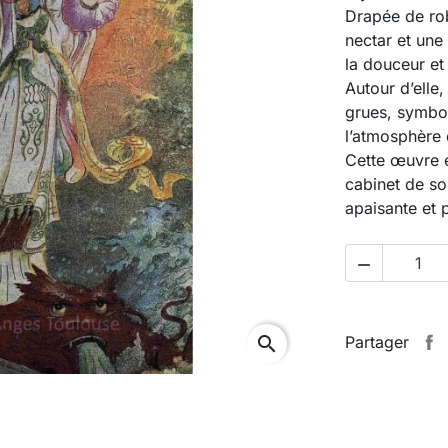
Drapée de rob
nectar et une
la douceur et
Autour d’ell
grues, symbol
l’atmosphère 
Cette œuvre e
cabinet de so
apaisante et p

search
Partager