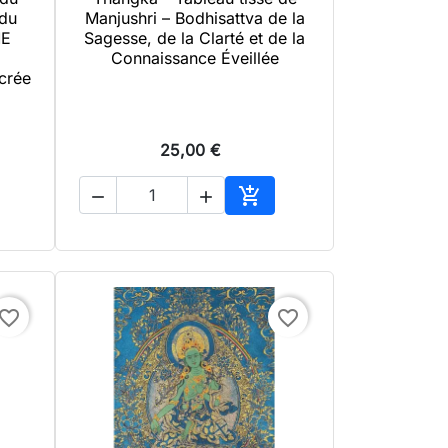

Aperçu rapide
 du
Manjushri – Bodhisattva de la
ME
Sagesse, de la Clarté et de la
Connaissance Éveillée
crée
25,00 €



uter au panier
Ajouter au panier
avorite_border
favorite_border