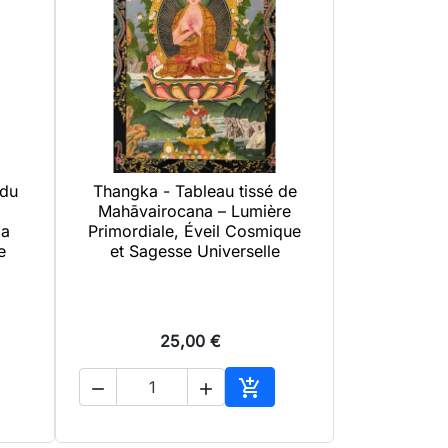
 du
Thangka - Tableau tissé de

Aperçu rapide
Mahāvairocana – Lumière
la
Primordiale, Éveil Cosmique
e
et Sagesse Universelle
25,00 €



Ajouter au panier