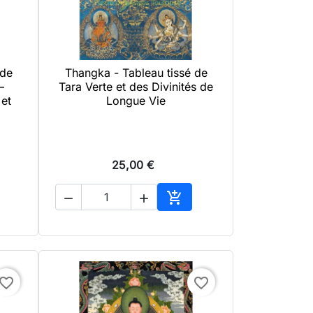
 de
Thangka - Tableau tissé de

Aperçu rapide
–
Tara Verte et des Divinités de
et
Longue Vie
25,00 €



uter au panier
Ajouter au panier
avorite_border
favorite_border