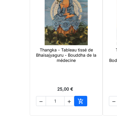
Thangka - Tableau tissé de

Aperçu rapide
Bhaisajyaguru - Bouddha de la
médecine
Bod
25,00 €




Ajouter au panier