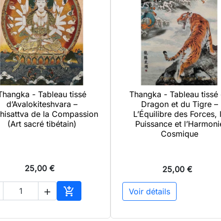
Thangka - Tableau tissé
Thangka - Tableau tissé

Aperçu rapide

Aperçu rapide
d’Avalokiteshvara –
Dragon et du Tigre –
hisattva de la Compassion
L’Équilibre des Forces, 
(Art sacré tibétain)
Puissance et l’Harmoni
Cosmique
25,00 €
25,00 €

Voir détails

Ajouter au panier