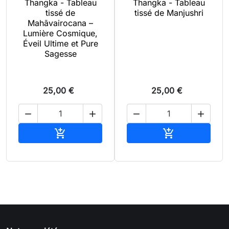
Thangka - Tableau
Thangka - Tableau
tissé de
tissé de Manjushri
Mahāvairocana –
Lumière Cosmique,
Éveil Ultime et Pure
Sagesse
25,00 €
25,00 €




Ajouter au panier
Ajouter au pan

