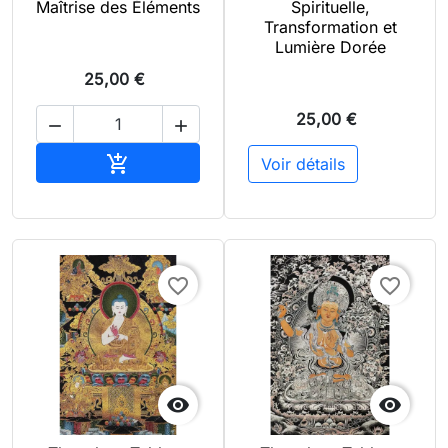
Maîtrise des Éléments
Spirituelle,
Transformation et
Lumière Dorée
25,00 €
25,00 €


Ajouter au panier

Voir détails
favorite_border
favorite_border

