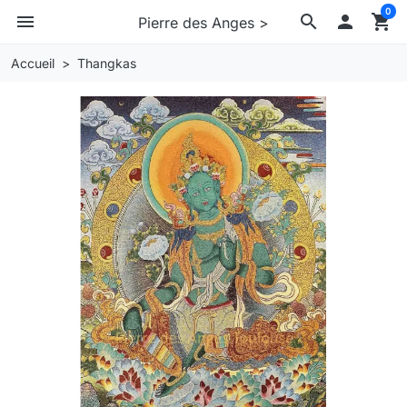
0
menu
search

shopping_cart
Pierre des Anges >
Accueil
Thangkas