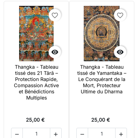
favorite_border
favorite_border


Thangka - Tableau
Thangka - Tableau
tissé des 21 Tārā –
tissé de Yamantaka –
Protection Rapide,
Le Conquérant de la
Compassion Active
Mort, Protecteur
et Bénédictions
Ultime du Dharma
Multiples
25,00 €
25,00 €



