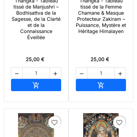
Thangka - Tableau
Thangka - Tableau
tissé de Manjushri –
tissé de la Femme
Bodhisattva de la
Chamane & Masque
Sagesse, de la Clarté
Protecteur Zakiram –
et de la
Puissance, Mystère et
Connaissance
Héritage Himalayen
Éveillée
25,00 €
25,00 €




Ajouter au panier
Ajouter au pan


favorite_border
favorite_border