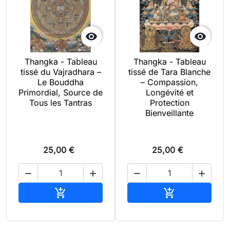


Thangka - Tableau
Thangka - Tableau
tissé du Vajradhara –
tissé de Tara Blanche
Le Bouddha
– Compassion,
Primordial, Source de
Longévité et
Tous les Tantras
Protection
Bienveillante
25,00 €
25,00 €




Ajouter au panier
Ajouter au pan

