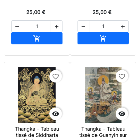
25,00 €
25,00 €




Ajouter au panier
Ajouter au pan


favorite_border
favorite_border


Thangka - Tableau
Thangka - Tableau
tissé de Siddharta
tissé de Guanyin sur