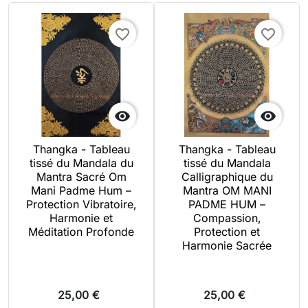
favorite_border
favorite_border


Thangka - Tableau
Thangka - Tableau
tissé du Mandala du
tissé du Mandala
Mantra Sacré Om
Calligraphique du
Mani Padme Hum –
Mantra OM MANI
Protection Vibratoire,
PADME HUM –
Harmonie et
Compassion,
Méditation Profonde
Protection et
Harmonie Sacrée
25,00 €
25,00 €