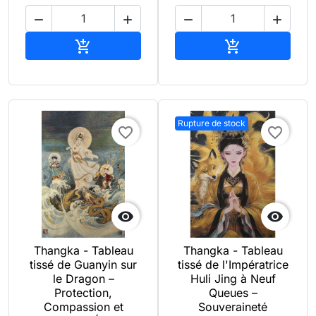




Ajouter au panier
Ajouter au pan


Rupture de stock
favorite_border
favorite_border


Thangka - Tableau
Thangka - Tableau
tissé de Guanyin sur
tissé de l'Impératrice
le Dragon –
Huli Jing à Neuf
Protection,
Queues –
Compassion et
Souveraineté