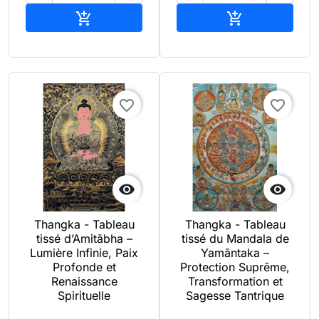
Ajouter au panier
Ajouter au pan


favorite_border
favorite_border


Thangka - Tableau
Thangka - Tableau
tissé d’Amitābha –
tissé du Mandala de
Lumière Infinie, Paix
Yamāntaka –
Profonde et
Protection Suprême,
Renaissance
Transformation et
Spirituelle
Sagesse Tantrique