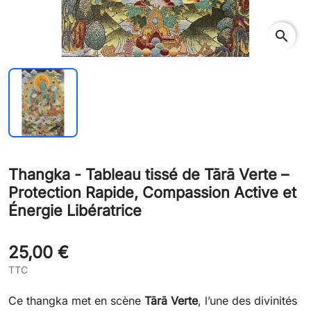
search
Thangka - Tableau tissé de Tārā Verte –
Protection Rapide, Compassion Active et
Énergie Libératrice
25,00 €
TTC
Ce thangka met en scène
Tārā Verte
, l’une des divinités