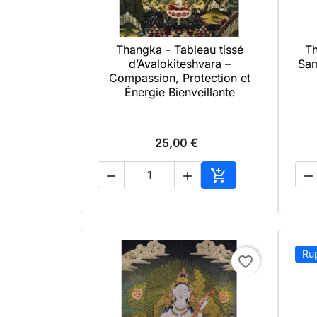
Thangka - Tableau tissé
Th

Aperçu rapide
d’Avalokiteshvara –
Sam
Compassion, Protection et
Énergie Bienveillante
25,00 €




Ajouter au panier
Ru
favorite_border