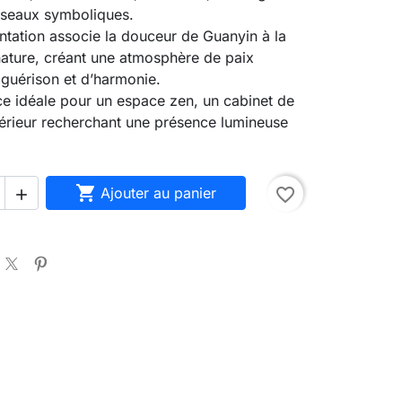
iseaux symboliques.
ntation associe la douceur de Guanyin à la
nature, créant une atmosphère de paix
guérison et d’harmonie.
ce idéale pour un espace zen, un cabinet de
térieur recherchant une présence lumineuse

Ajouter au panier
favorite_border
