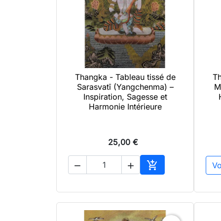
Thangka - Tableau tissé de
Th

Aperçu rapide
Sarasvatī (Yangchenma) –
M
Inspiration, Sagesse et
Harmonie Intérieure
25,00 €

Vo


Ajouter au panier