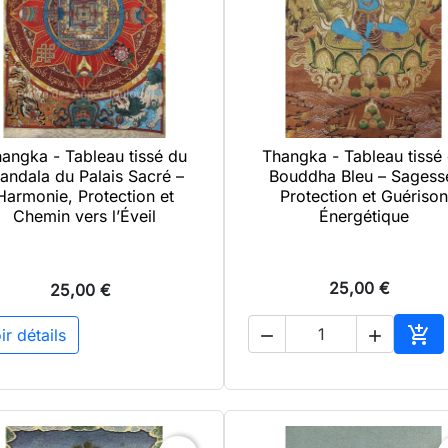
angka - Tableau tissé du
Thangka - Tableau tissé

Aperçu rapide

Aperçu rapide
andala du Palais Sacré –
Bouddha Bleu – Sagess
Harmonie, Protection et
Protection et Guérison
Chemin vers l’Éveil
Énergétique
25,00 €
25,00 €

ir détails


Ajo