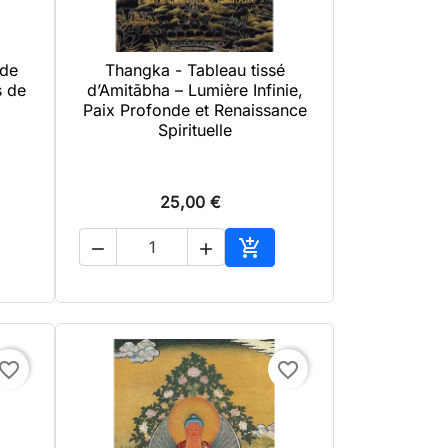
 de
Thangka - Tableau tissé

Aperçu rapide
s de
d’Amitābha – Lumière Infinie,
Paix Profonde et Renaissance
Spirituelle
25,00 €



uter au panier
Ajouter au panier
avorite_border
favorite_border