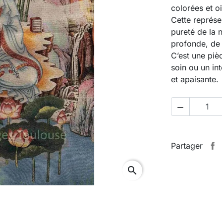
colorées et o
Cette représe
pureté de la 
profonde, de 
C’est une piè
soin ou un in
et apaisante.

Partager
search