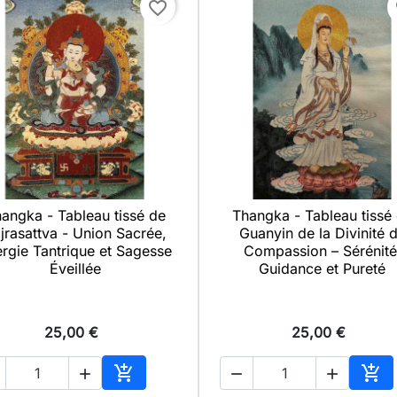
favorite_border
f
angka - Tableau tissé de
Thangka - Tableau tissé

Aperçu rapide

Aperçu rapide
jrasattva - Union Sacrée,
Guanyin de la Divinité 
rgie Tantrique et Sagesse
Compassion – Sérénité
Éveillée
Guidance et Pureté
25,00 €
25,00 €





Ajouter au panier
Ajo