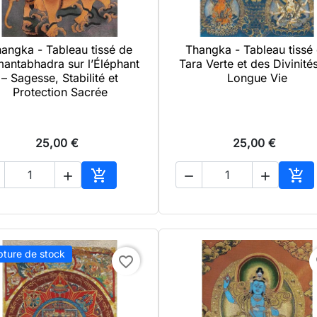
angka - Tableau tissé de
Thangka - Tableau tissé

Aperçu rapide

Aperçu rapide
antabhadra sur l’Éléphant
Tara Verte et des Divinité
– Sagesse, Stabilité et
Longue Vie
Protection Sacrée
25,00 €
25,00 €





Ajouter au panier
Ajo
pture de stock
favorite_border
f