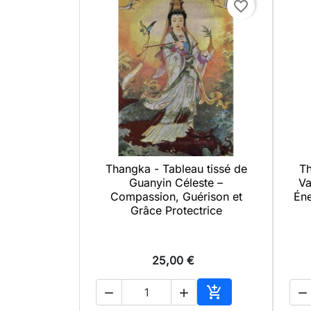
favorite_border
Thangka - Tableau tissé de
Th

Aperçu rapide
Guanyin Céleste –
Va
Compassion, Guérison et
Éne
Grâce Protectrice
25,00 €




Ajouter au panier