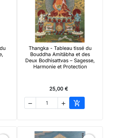
 du
Thangka - Tableau tissé du

Aperçu rapide
e,
Bouddha Amitābha et des
Deux Bodhisattvas – Sagesse,
Harmonie et Protection
25,00 €



uter au panier
Ajouter au panier