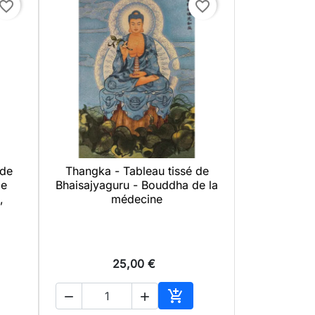
avorite_border
favorite_border
 de
Thangka - Tableau tissé de

Aperçu rapide
de
Bhaisajyaguru - Bouddha de la
,
médecine
25,00 €



uter au panier
Ajouter au panier