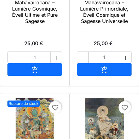
Mahāvairocana –
Mahāvairocana –
Lumière Cosmique,
Lumière Primordiale,
Éveil Ultime et Pure
Éveil Cosmique et
Sagesse
Sagesse Universelle
25,00 €
25,00 €




Ajouter au panier
Ajouter au pa


Rupture de stock
favorite_border
favorite_border