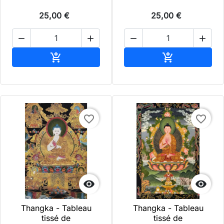
25,00 €
25,00 €




Ajouter au panier
Ajouter au pa


favorite_border
favorite_border


Thangka - Tableau
Thangka - Tableau
tissé de
tissé de