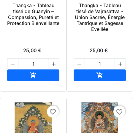
Thangka - Tableau
Thangka - Tableau
tissé de Guanyin –
tissé de Vajrasattva -
Compassion, Pureté et
Union Sacrée, Énergie
Protection Bienveillante
Tantrique et Sagesse
Éveillée
25,00 €
25,00 €




Ajouter au panier
Ajouter au pa


favorite_border
favorite_border