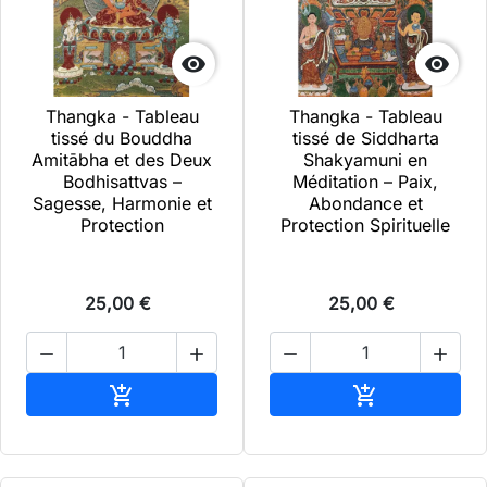


Thangka - Tableau
Thangka - Tableau
tissé du Bouddha
tissé de Siddharta
Amitābha et des Deux
Shakyamuni en
Bodhisattvas –
Méditation – Paix,
Sagesse, Harmonie et
Abondance et
Protection
Protection Spirituelle
25,00 €
25,00 €




Ajouter au panier
Ajouter au pa

