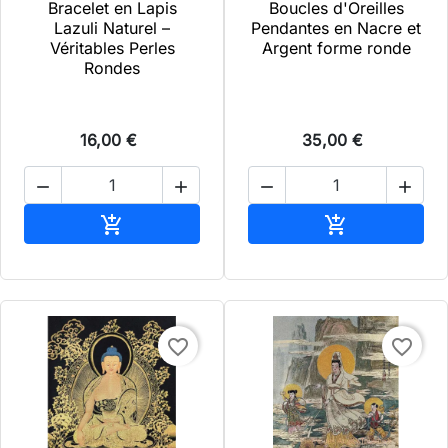
Bracelet en Lapis
Boucles d'Oreilles
Lazuli Naturel –
Pendantes en Nacre et
Véritables Perles
Argent forme ronde
Rondes
16,00 €
35,00 €




Ajouter au panier
Ajouter au pa


favorite_border
favorite_border