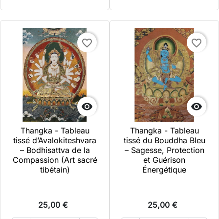
favorite_border
favorite_border


Thangka - Tableau
Thangka - Tableau
tissé d’Avalokiteshvara
tissé du Bouddha Bleu
– Bodhisattva de la
– Sagesse, Protection
Compassion (Art sacré
et Guérison
tibétain)
Énergétique
25,00 €
25,00 €