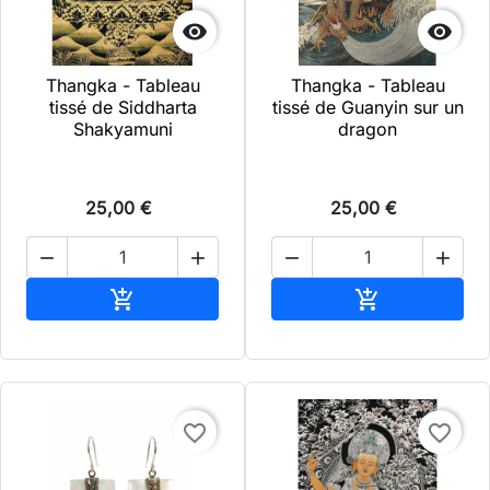


Thangka - Tableau
Thangka - Tableau
tissé de Siddharta
tissé de Guanyin sur un
Shakyamuni
dragon
25,00 €
25,00 €




Ajouter au panier
Ajouter au pa


favorite_border
favorite_border