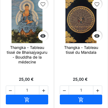
favorite_border
favorite_border


Thangka - Tableau
Thangka - Tableau
tissé de Bhaisajyaguru
tissé du Mandala
- Bouddha de la
médecine
25,00 €
25,00 €




Ajouter au panier
Ajouter au pa

