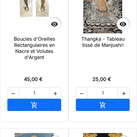


Boucles d'Oreilles
Thangka - Tableau
Rectangulaires en
tissé de Manjushri
Nacre et Volutes
d'Argent
45,00 €
25,00 €




Ajouter au panier
Ajouter au pa

