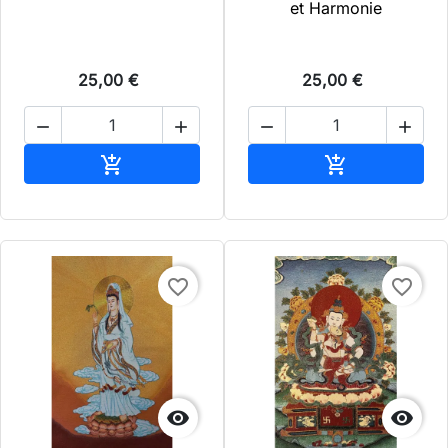
et Harmonie
25,00 €
25,00 €




Ajouter au panier
Ajouter au pa


favorite_border
favorite_border

