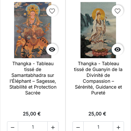
favorite_border
favorite_border


Thangka - Tableau
Thangka - Tableau
tissé de
tissé de Guanyin de la
Samantabhadra sur
Divinité de
l’Éléphant – Sagesse,
Compassion –
Stabilité et Protection
Sérénité, Guidance et
Sacrée
Pureté
25,00 €
25,00 €



