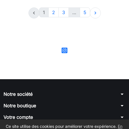
1
2
3
…
5


arrow_drop_down
Notre société
arrow_drop_down
Notre boutique
arrow_drop_down
Votre compte
Ce site utilise des cookies pour améliorer votre expérience.
En
arrow_drop_down
Informations