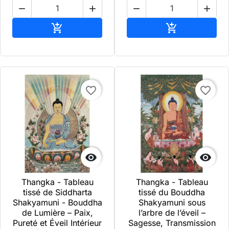




Ajouter au panier
Ajouter au pa


favorite_border
favorite_border


Thangka - Tableau
Thangka - Tableau
tissé de Siddharta
tissé du Bouddha
Shakyamuni - Bouddha
Shakyamuni sous
de Lumière – Paix,
l’arbre de l’éveil –
Pureté et Éveil Intérieur
Sagesse, Transmission