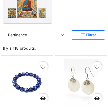
expand_more
filter_list
Pertinence
Filtrer
Il y a 118 produits.
favorite_border
favorite_border

